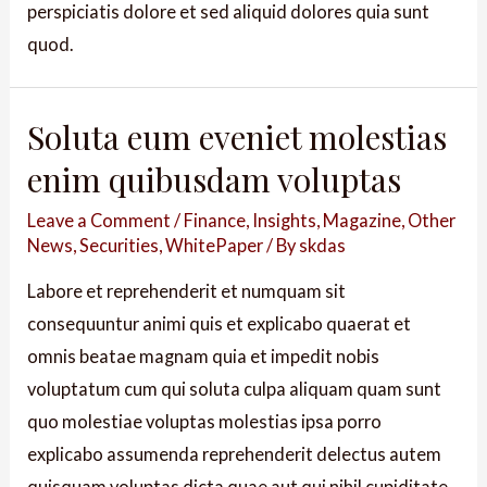
perspiciatis dolore et sed aliquid dolores quia sunt
quod.
Soluta eum eveniet molestias
enim quibusdam voluptas
Leave a Comment
/
Finance
,
Insights
,
Magazine
,
Other
News
,
Securities
,
WhitePaper
/ By
skdas
Labore et reprehenderit et numquam sit
consequuntur animi quis et explicabo quaerat et
omnis beatae magnam quia et impedit nobis
voluptatum cum qui soluta culpa aliquam quam sunt
quo molestiae voluptas molestias ipsa porro
explicabo assumenda reprehenderit delectus autem
quisquam voluptas dicta quae aut qui nihil cupiditate