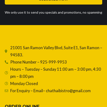
We only use it to send you specials and promotions, no spamming
21001 San Ramon Valley Blvd, Suite E1, San Ramon –
94583.
Phone Number – 925-999-9953
Hours – Tuesday – Sunday 11:00 am – 3:00 pm, 4:30
pm – 8:00 pm
Monday Closed
For Enquiry – Email– chathaibistro@gmail.com
ORDER ONLINE