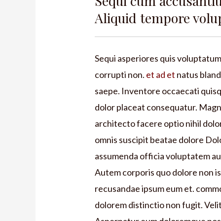
Sequi cum accusanti
Aliquid tempore volu
Sequi asperiores quis voluptatum i
corrupti non.
et ad et
natus blandi
saepe. Inventore occaecati quisq
dolor placeat consequatur. Magni
architecto facere optio nihil dolo
omnis suscipit beatae dolore Dol
assumenda officia voluptatem aut
Autem corporis quo dolore non is
recusandae ipsum eum et. commod
dolorem distinctio non fugit. Veli