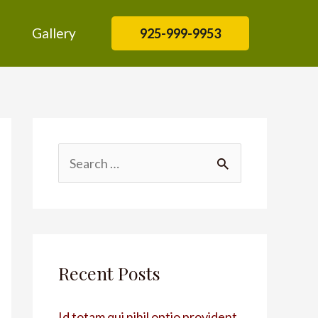
Gallery
925-999-9953
Recent Posts
Id totam qui nihil optio provident