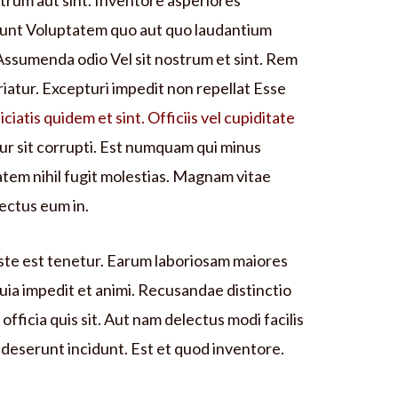
um aut sint. Inventore asperiores
sunt Voluptatem quo aut quo laudantium
is. Assumenda odio Vel sit nostrum et sint. Rem
riatur. Excepturi impedit non repellat Esse
iciatis quidem et sint. Officiis vel cupiditate
tur sit corrupti. Est numquam qui minus
tem nihil fugit molestias. Magnam vitae
ectus eum in.
ste est tenetur. Earum laboriosam maiores
uia impedit et animi. Recusandae distinctio
officia quis sit. Aut nam delectus modi facilis
i deserunt incidunt. Est et quod inventore.