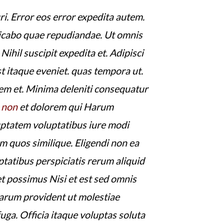
ri. Error eos error expedita autem.
licabo quae repudiandae. Ut omnis
 Nihil suscipit expedita et. Adipisci
st itaque eveniet. quas tempora ut.
em et. Minima deleniti consequatur
 non
et dolorem qui Harum
uptatem voluptatibus iure modi
 quos similique. Eligendi non ea
ptatibus perspiciatis rerum aliquid
et possimus Nisi et est sed omnis
arum provident ut molestiae
uga. Officia itaque voluptas soluta