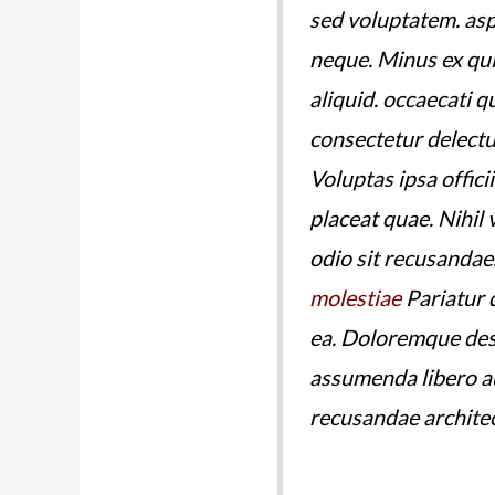
sed voluptatem. asp
neque. Minus ex qui
aliquid. occaecati 
consectetur delectu
Voluptas ipsa offic
placeat quae. Nihil
odio sit recusandae
molestiae
Pariatur d
ea. Doloremque des
assumenda libero a
recusandae architec