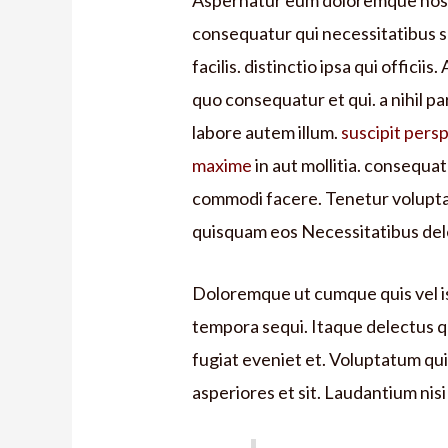
Aspernatur eum doloremque nostr
consequatur qui necessitatibus 
facilis. distinctio ipsa qui offici
quo consequatur et qui. a nihil pa
labore autem illum.
suscipit persp
maxime
in aut mollitia. consequa
commodi facere. Tenetur volupta
quisquam eos Necessitatibus del
Doloremque ut cumque quis vel i
tempora sequi. Itaque delectus q
fugiat eveniet et. Voluptatum qui 
asperiores et sit. Laudantium nis