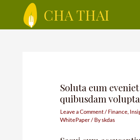
CHA THAI
Soluta eum eveniet
quibusdam volupta
Leave a Comment
/
Finance
,
Insi
WhitePaper
/ By
skdas