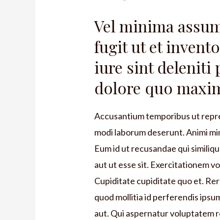
Vel minima assu
fugit ut et invent
iure sint deleniti
dolore quo maxim
Accusantium temporibus ut repre
modi laborum deserunt. Animi min
Eum id ut recusandae qui similiq
aut ut esse sit. Exercitationem v
Cupiditate cupiditate quo et. Re
quod mollitia id perferendis ips
aut. Qui aspernatur voluptatem r