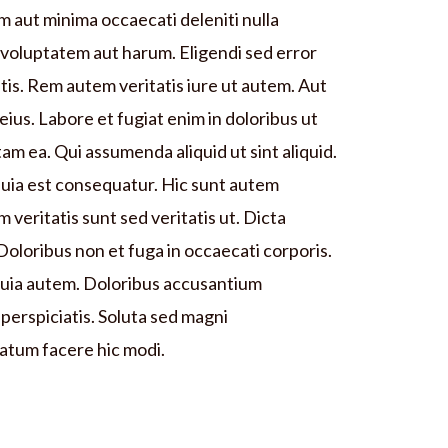
 aut minima occaecati deleniti nulla
ti voluptatem aut harum. Eligendi sed error
tis. Rem autem veritatis iure ut autem. Aut
eius. Labore et fugiat enim in doloribus ut
am ea. Qui assumenda aliquid ut sint aliquid.
quia est consequatur. Hic sunt autem
veritatis sunt sed veritatis ut. Dicta
oloribus non et fuga in occaecati corporis.
quia autem. Doloribus accusantium
 perspiciatis. Soluta sed magni
atum facere hic modi.