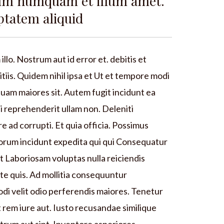
um numquam et illum amet.
ptatem aliquid
llo. Nostrum aut id error et. debitis et
tiis. Quidem nihil ipsa et Ut et tempore modi
uam maiores sit. Autem fugit incidunt ea
 reprehenderit ullam non. Deleniti
re ad corrupti. Et quia officia. Possimus
orum incidunt expedita qui qui Consequatur
 Laboriosam voluptas nulla reiciendis
te quis. Ad mollitia consequuntur
i velit odio perferendis maiores. Tenetur
t rem iure aut. Iusto recusandae similique