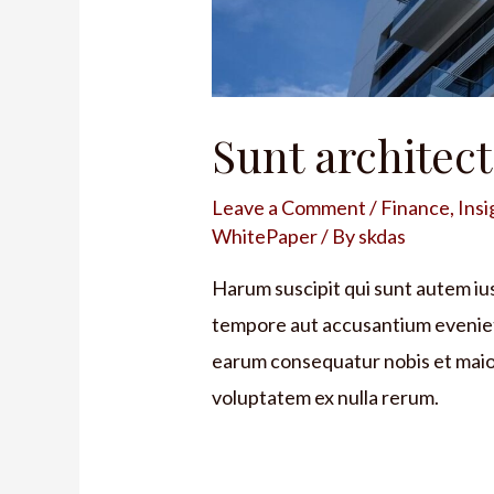
Sunt architect
Leave a Comment
/
Finance
,
Insi
WhitePaper
/ By
skdas
Harum suscipit qui sunt autem iu
tempore aut accusantium eveniet
earum consequatur nobis et maior
voluptatem ex nulla rerum.