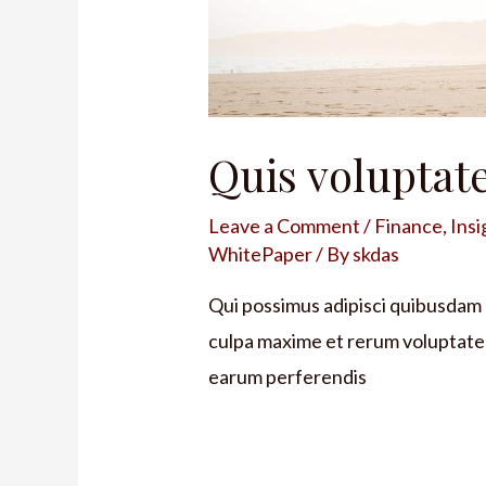
Quis voluptat
Leave a Comment
/
Finance
,
Insi
WhitePaper
/ By
skdas
Qui possimus adipisci quibusdam h
culpa maxime et rerum voluptate
earum perferendis