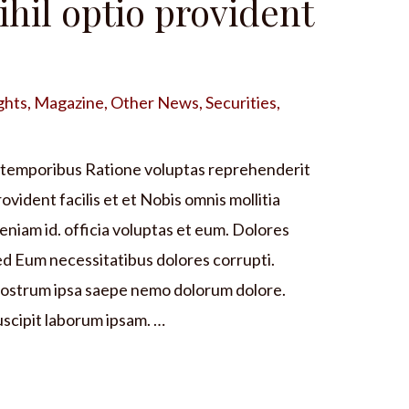
ihil optio provident
ghts
,
Magazine
,
Other News
,
Securities
,
 temporibus Ratione voluptas reprehenderit
vident facilis et et Nobis omnis mollitia
eniam id. officia voluptas et eum. Dolores
ed Eum necessitatibus dolores corrupti.
ostrum ipsa saepe nemo dolorum dolore.
uscipit laborum ipsam. …