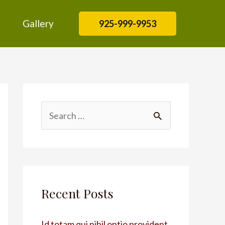
Gallery
925-999-9953
Recent Posts
Id totam qui nihil optio provident